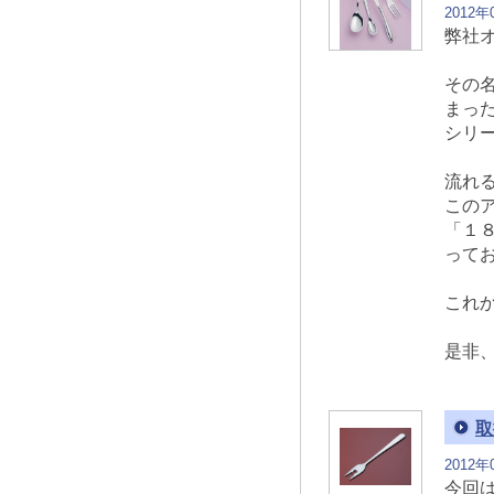
2012年
弊社
その名
まっ
シリ
流れ
この
「１
って
これ
是非
取
2012年
今回