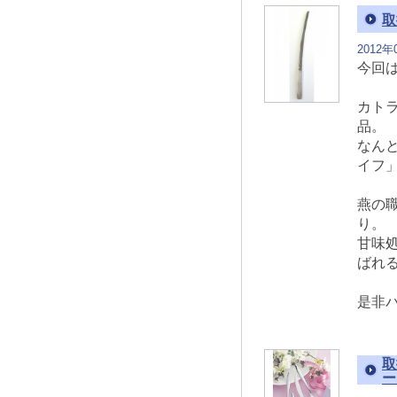
取
2012年
今回
カト
品。
なん
イフ
燕の
り。
甘味
ばれ
是非
取
ー