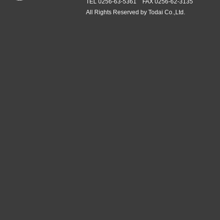
TEL 0256-63-5361 FAX 0256-62-3135
All Rights Reserved by Todai Co.,Ltd.