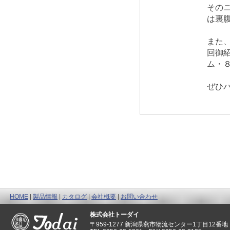
その
は裏
また
回御
ム・
ぜひ
HOME
|
製品情報
|
カタログ
|
会社概要
|
お問い合わせ
株式会社トーダイ
〒959-1277 新潟県燕市物流センター1丁目12番地