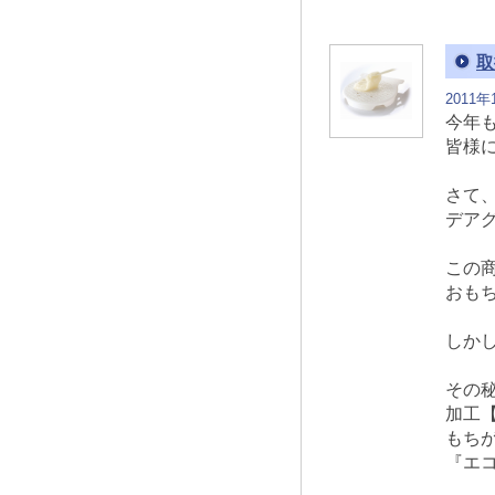
取
2011年
今年
皆様
さて
デア
この
おも
しか
その
加工
もち
『エ