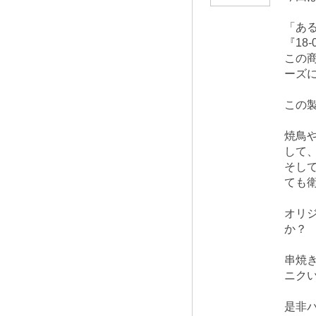
「あ
『18
この
ーズ
この
焼鳥
して
そし
ても
オリ
か？
串焼
ニク
是非