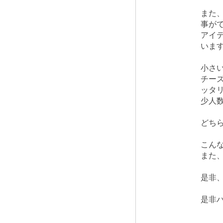
また
事が
アイ
いま
小さ
チー
ッタ
少人
どち
こん
また
是非
是非